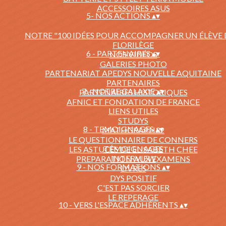
ACCESSOIRES ASUS
5- NOS ACTIONS
▴
▾
NOTRE "100 IDÉES POUR ACCOMPAGNER UN ÉLÈVE 
FLORILÈGE
6 - PARTENAIRES
▴
▾
NOS VIDÉOS
GALERIES PHOTO
PARTENARIAT APEDYS NOUVELLE AQUITAINE
PARTENAIRES
7 - NOTRE GALAXIE
▴
▾
PARTENAIRES HISTORIQUES
AFNIC ET FONDATION DE FRANCE
LIENS UTILES
STUDYS
8 - TEMOIGNAGES
▴
▾
MATHGRAPH32
LE QUESTIONNAIRE DE CONNERS
TÉMOIGNAGES
LES ASTUCES DE ELISABETH CHEE
INTERVIEW
PREPARATION AUX EXAMENS
9 - NOS FORMATIONS
▴
▾
LIVRES
DYS POSITIF
C'EST PAS SORCIER
LE REPERAGE
10 - VERS L'ESPACE ADHÉRENTS
▴
▾