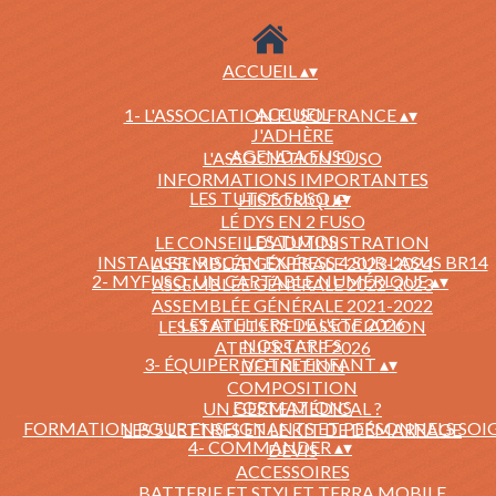
ACCUEIL
▴
▾
ACCUEIL
1- L'ASSOCIATION FUSO FRANCE
▴
▾
J'ADHÈRE
AGENDA FUSO
L'ASSOCIATION FUSO
INFORMATIONS IMPORTANTES
LES TUTOS FUSO
▴
▾
HISTORIQUE
LÉ DYS EN 2 FUSO
LES TUTOS
LE CONSEIL D'ADMINISTRATION
INSTALLER IRISCAN EXPRESS 4 SUR L'ASUS BR14
ASSEMBLÉE GÉNÉRALE 2023-2024
2- MYFUSO, UN CARTABLE NUMÉRIQUE
▴
▾
ASSEMBLÉE GÉNÉRALE 2022-2023
ASSEMBLÉE GÉNÉRALE 2021-2022
LES ATELIERS DE L'ETE 2026
LES STATUTS DE L'ASSOCIATION
NOS TARIFS
ATELIERS ETE 2026
3- ÉQUIPER VOTRE ENFANT
▴
▾
DEFINITION
COMPOSITION
FORMATIONS
UN GESTE MÉDICAL ?
FORMATION POUR ENSEIGNANTS ET PERSONNELS SO
LES 5 LETTRES ET LE KIT DE DÉMARRAGE
4- COMMANDER
▴
▾
DEVIS
ACCESSOIRES
BATTERIE ET STYLET TERRA MOBILE