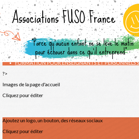
Exporter les lignes sélectionnées
Exporter toutes les colonnes
Exporter uniquement les colonnes affichées
Menu
<
>
FORMATIONS
FORMATION POUR ENSEIGNANTS ET PERSONNELS 
?>
Images de la page d'accueil
Cliquez pour éditer
Ajoutez un logo, un bouton, des réseaux sociaux
Cliquez pour éditer