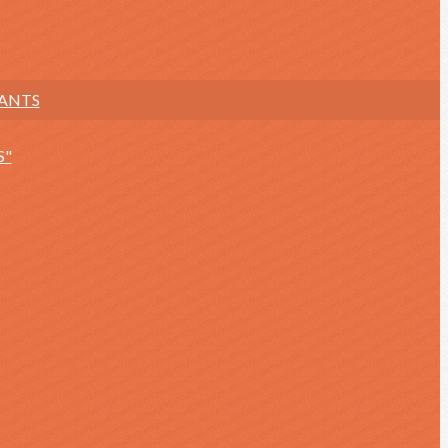
NANTS
S"