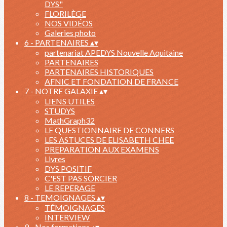
DYS"
FLORILÈGE
NOS VIDÉOS
Galeries photo
6 - PARTENAIRES
▴
▾
partenariat APEDYS Nouvelle Aquitaine
PARTENAIRES
PARTENAIRES HISTORIQUES
AFNIC ET FONDATION DE FRANCE
7 - NOTRE GALAXIE
▴
▾
LIENS UTILES
STUDYS
MathGraph32
LE QUESTIONNAIRE DE CONNERS
LES ASTUCES DE ELISABETH CHEE
PREPARATION AUX EXAMENS
Livres
DYS POSITIF
C'EST PAS SORCIER
LE REPERAGE
8 - TEMOIGNAGES
▴
▾
TÉMOIGNAGES
INTERVIEW
9 - Nos formations
▴
▾