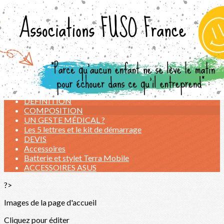
Exporter les lignes sélectionnées
Exporter toutes les colonnes
Exporter uniquement les colonnes affichées
Menu
<
>
LES ATELIERS de l'ETE 2026
NOS TARIFS
DEFINITION
COMPOSITION
UN GESTE MÉDICAL ?
Les 5 lettres et le kit de démarrage
DEVIS
Accessoires
Batterie et stylet Terra Mobile
ACCESSOIRES ASUS
?>
Images de la page d'accueil
Cliquez pour éditer