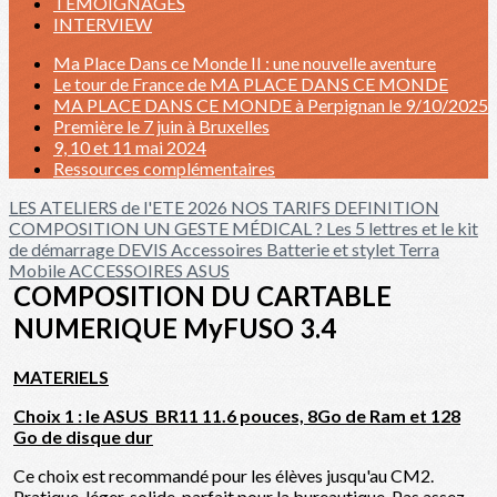
TÉMOIGNAGES
INTERVIEW
Ma Place Dans ce Monde II : une nouvelle aventure
Le tour de France de MA PLACE DANS CE MONDE
MA PLACE DANS CE MONDE à Perpignan le 9/10/2025
Première le 7 juin à Bruxelles
9, 10 et 11 mai 2024
Ressources complémentaires
LES ATELIERS de l'ETE 2026
NOS TARIFS
DEFINITION
COMPOSITION
UN GESTE MÉDICAL ?
Les 5 lettres et le kit
de démarrage
DEVIS
Accessoires
Batterie et stylet Terra
Mobile
ACCESSOIRES ASUS
COMPOSITION DU CARTABLE
NUMERIQUE MyFUSO 3.4
MATERIELS
Choix 1 : le ASUS BR11 11.6 pouces, 8Go de Ram et 128
Go de disque dur
Ce choix est recommandé pour les élèves jusqu'au CM2.
Pratique, léger, solide, parfait pour la bureautique. Pas assez