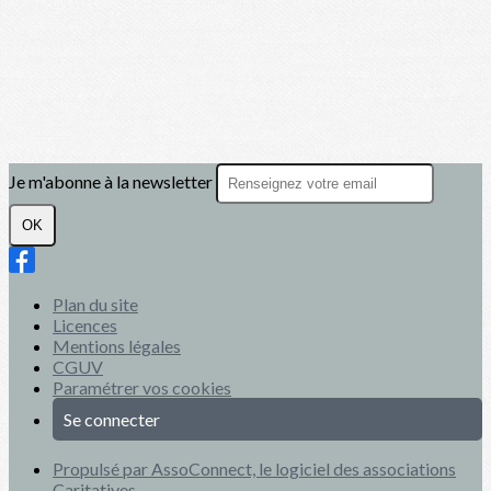
Je m'abonne à la newsletter
OK
Plan du site
Licences
Mentions légales
CGUV
Paramétrer vos cookies
Se connecter
Propulsé par AssoConnect, le logiciel des associations
Caritatives