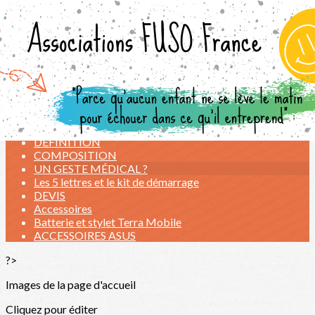
Exporter les lignes sélectionnées
Exporter toutes les colonnes
Exporter uniquement les colonnes affichées
Menu
<
>
LES ATELIERS de l'ETE 2026
NOS TARIFS
DEFINITION
COMPOSITION
UN GESTE MÉDICAL ?
Les 5 lettres et le kit de démarrage
DEVIS
Accessoires
Batterie et stylet Terra Mobile
ACCESSOIRES ASUS
?>
Images de la page d'accueil
Cliquez pour éditer