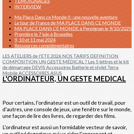
TÉMOIGNAGES
INTERVIEW
Ma Place Dans ce Monde II : une nouvelle aventure
Le tour de France de MA PLACE DANS CE MONDE
MA PLACE DANS CE MONDE à Perpignan le 9/10/2025
Première le 7 juin à Bruxelles
9, 10 et 11 mai 2024
Ressources complémentaires
LES ATELIERS de l'ETE 2026
NOS TARIFS
DEFINITION
COMPOSITION
UN GESTE MÉDICAL ?
Les 5 lettres et le kit
de démarrage
DEVIS
Accessoires
Batterie et stylet Terra
Mobile
ACCESSOIRES ASUS
L'ORDINATEUR, UN GESTE MEDICAL
Pour certains, l’ordinateur est un outil de travail, pour
d’autres, une console de jeux, une fenêtre sur le monde,
une façon de lire des livres, de regarder des films.
L’ordinateur est aussi un formidable vecteur de savoir,
un outil pédagogique qui va aider l’apprenant et