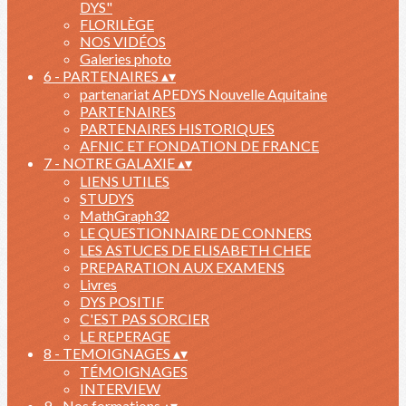
DYS"
FLORILÈGE
NOS VIDÉOS
Galeries photo
6 - PARTENAIRES
▴
▾
partenariat APEDYS Nouvelle Aquitaine
PARTENAIRES
PARTENAIRES HISTORIQUES
AFNIC ET FONDATION DE FRANCE
7 - NOTRE GALAXIE
▴
▾
LIENS UTILES
STUDYS
MathGraph32
LE QUESTIONNAIRE DE CONNERS
LES ASTUCES DE ELISABETH CHEE
PREPARATION AUX EXAMENS
Livres
DYS POSITIF
C'EST PAS SORCIER
LE REPERAGE
8 - TEMOIGNAGES
▴
▾
TÉMOIGNAGES
INTERVIEW
9 - Nos formations
▴
▾