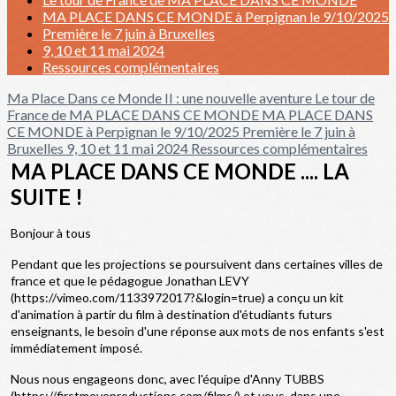
MA PLACE DANS CE MONDE à Perpignan le 9/10/2025
Première le 7 juin à Bruxelles
9, 10 et 11 mai 2024
Ressources complémentaires
Ma Place Dans ce Monde II : une nouvelle aventure
Le tour de
France de MA PLACE DANS CE MONDE
MA PLACE DANS
CE MONDE à Perpignan le 9/10/2025
Première le 7 juin à
Bruxelles
9, 10 et 11 mai 2024
Ressources complémentaires
MA PLACE DANS CE MONDE .... LA
SUITE !
Bonjour à tous
Pendant que les projections se poursuivent dans certaines villes de
france et que le pédagogue Jonathan LEVY
(https://vimeo.com/1133972017?&login=true) a conçu un kit
d'animation à partir du film à destination d'étudiants futurs
enseignants, le besoin d'une réponse aux mots de nos enfants s'est
immédiatement imposé.
Nous nous engageons donc, avec l'équipe d'Anny TUBBS
(https://firstmoveproductions.com/films/) et vous, dans une