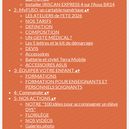
Installer IRISCAN EXPRESS 4 sur l'Asus BR14
2- MyFUSO, un cartable numérique
▴
▾
LES ATELIERS de l'ETE 2026
NOS TARIFS
DEFINITION
COMPOSITION
UN GESTE MÉDICAL ?
Les 5 lettres et le kit de démarrage
DEVIS
Accessoires
Batterie et stylet Terra Mobile
ACCESSOIRES ASUS
3- ÉQUIPER VOTRE ENFANT
▴
▾
FORMATIONS
FORMATION POUR ENSEIGNANTS ET
PERSONNELS SOIGNANTS
4- Commander
▴
▾
5- NOS ACTIONS
▴
▾
NOTRE "100 idées pour accompagner un élève
DYS"
FLORILÈGE
NOS VIDÉOS
Galeries photo