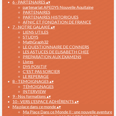
6 - PARTENAIRES
▴
▾
partenariat APEDYS Nouvelle Aquitaine
PARTENAIRES
PARTENAIRES HISTORIQUES
AFNIC ET FONDATION DE FRANCE
7 - NOTRE GALAXIE
▴
▾
LIENS UTILES
STUDYS
MathGraph32
LE QUESTIONNAIRE DE CONNERS
LES ASTUCES DE ELISABETH CHEE
PREPARATION AUX EXAMENS
Livres
DYS POSITIF
C'EST PAS SORCIER
LE REPERAGE
8 - TEMOIGNAGES
▴
▾
TÉMOIGNAGES
INTERVIEW
9 - Nos formations
▴
▾
10 - VERS L'ESPACE ADHÉRENTS
▴
▾
Ma place dans ce monde
▴
▾
Ma Place Dans ce Monde II : une nouvelle aventure