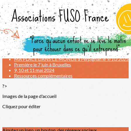
Exporter les lignes sélectionnées
Exporter toutes les colonnes
Exporter uniquement les colonnes affichées
Menu
<
>
Ma Place Dans ce Monde II : une nouvelle aventure
Le tour de France de MA PLACE DANS CE MONDE
MA PLACE DANS CE MONDE à Perpignan le 9/10/2025
Première le 7 juin à Bruxelles
9, 10 et 11 mai 2024
Ressources complémentaires
?>
Images de la page d'accueil
Cliquez pour éditer
Ajoutez un logo, un bouton, des réseaux sociaux