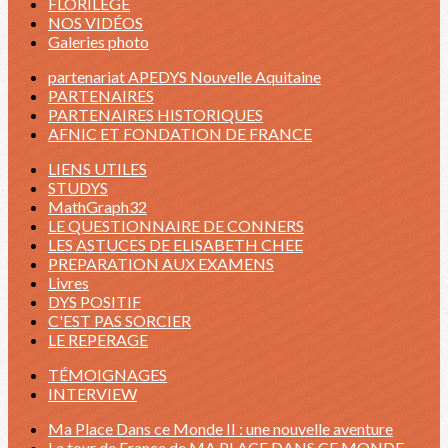
FLORILÈGE
NOS VIDÉOS
Galeries photo
partenariat APEDYS Nouvelle Aquitaine
PARTENAIRES
PARTENAIRES HISTORIQUES
AFNIC ET FONDATION DE FRANCE
LIENS UTILES
STUDYS
MathGraph32
LE QUESTIONNAIRE DE CONNERS
LES ASTUCES DE ELISABETH CHEE
PREPARATION AUX EXAMENS
Livres
DYS POSITIF
C'EST PAS SORCIER
LE REPERAGE
TÉMOIGNAGES
INTERVIEW
Ma Place Dans ce Monde II : une nouvelle aventure
Le tour de France de MA PLACE DANS CE MONDE