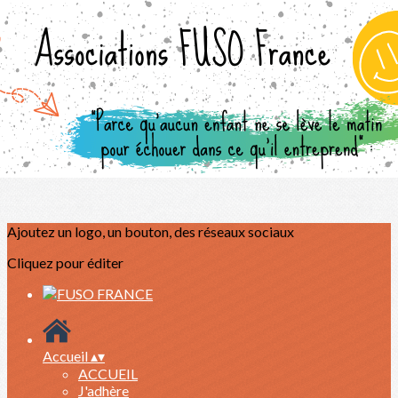
Exporter les lignes sélectionnées
Exporter toutes les colonnes
Exporter uniquement les colonnes affichées
Menu
?>
Images de la page d'accueil
Cliquez pour éditer
Ajoutez un logo, un bouton, des réseaux sociaux
Cliquez pour éditer
Accueil
▴
▾
ACCUEIL
J'adhère