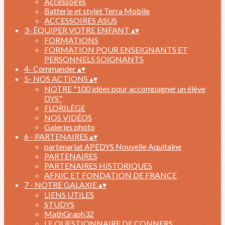
Accessoires
Batterie et stylet Terra Mobile
ACCESSOIRES ASUS
3- ÉQUIPER VOTRE ENFANT
▴
▾
FORMATIONS
FORMATION POUR ENSEIGNANTS ET
PERSONNELS SOIGNANTS
4- Commander
▴
▾
5- NOS ACTIONS
▴
▾
NOTRE "100 idées pour accompagner un élève
DYS"
FLORILÈGE
NOS VIDÉOS
Galeries photo
6 - PARTENAIRES
▴
▾
partenariat APEDYS Nouvelle Aquitaine
PARTENAIRES
PARTENAIRES HISTORIQUES
AFNIC ET FONDATION DE FRANCE
7 - NOTRE GALAXIE
▴
▾
LIENS UTILES
STUDYS
MathGraph32
LE QUESTIONNAIRE DE CONNERS