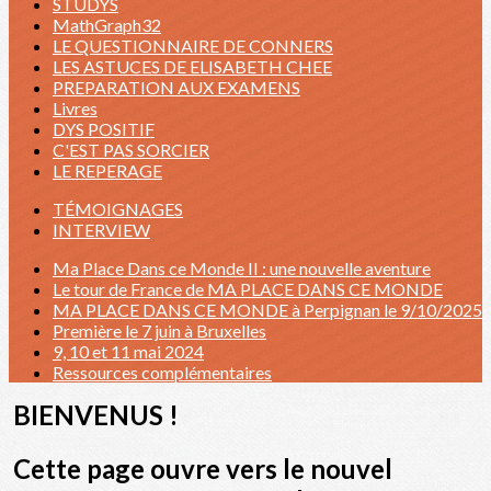
STUDYS
MathGraph32
LE QUESTIONNAIRE DE CONNERS
LES ASTUCES DE ELISABETH CHEE
PREPARATION AUX EXAMENS
Livres
DYS POSITIF
C'EST PAS SORCIER
LE REPERAGE
TÉMOIGNAGES
INTERVIEW
Ma Place Dans ce Monde II : une nouvelle aventure
Le tour de France de MA PLACE DANS CE MONDE
MA PLACE DANS CE MONDE à Perpignan le 9/10/2025
Première le 7 juin à Bruxelles
9, 10 et 11 mai 2024
Ressources complémentaires
BIENVENUS !
Cette page ouvre vers le nouvel