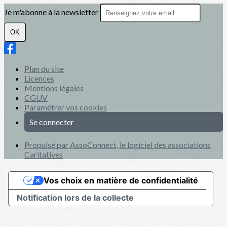
Je m'abonne à la newsletter
OK
Plan du site
Licences
Mentions légales
CGUV
Paramétrer vos cookies
Se connecter
Propulsé par AssoConnect, le logiciel des associations
Caritatives
Vos choix en matière de confidentialité
Notification lors de la collecte