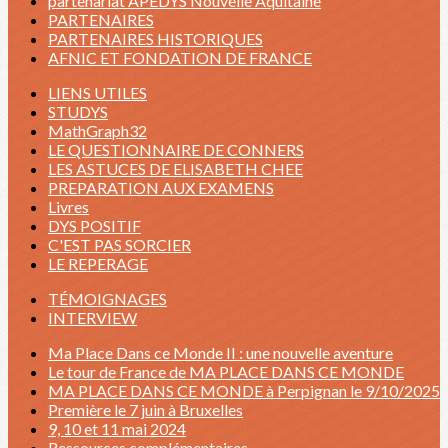
partenariat APEDYS Nouvelle Aquitaine
PARTENAIRES
PARTENAIRES HISTORIQUES
AFNIC ET FONDATION DE FRANCE
LIENS UTILES
STUDYS
MathGraph32
LE QUESTIONNAIRE DE CONNERS
LES ASTUCES DE ELISABETH CHEE
PREPARATION AUX EXAMENS
Livres
DYS POSITIF
C'EST PAS SORCIER
LE REPERAGE
TÉMOIGNAGES
INTERVIEW
Ma Place Dans ce Monde II : une nouvelle aventure
Le tour de France de MA PLACE DANS CE MONDE
MA PLACE DANS CE MONDE à Perpignan le 9/10/2025
Première le 7 juin à Bruxelles
9, 10 et 11 mai 2024
Ressources complémentaires