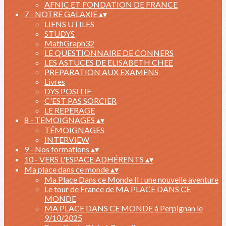
AFNIC ET FONDATION DE FRANCE
7 - NOTRE GALAXIE
▴
▾
LIENS UTILES
STUDYS
MathGraph32
LE QUESTIONNAIRE DE CONNERS
LES ASTUCES DE ELISABETH CHEE
PREPARATION AUX EXAMENS
Livres
DYS POSITIF
C'EST PAS SORCIER
LE REPERAGE
8 - TEMOIGNAGES
▴
▾
TÉMOIGNAGES
INTERVIEW
9 - Nos formations
▴
▾
10 - VERS L'ESPACE ADHÉRENTS
▴
▾
Ma place dans ce monde
▴
▾
Ma Place Dans ce Monde II : une nouvelle aventure
Le tour de France de MA PLACE DANS CE
MONDE
MA PLACE DANS CE MONDE à Perpignan le
9/10/2025