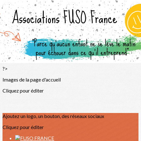
Exporter les lignes sélectionnées
Exporter toutes les colonnes
Exporter uniquement les colonnes affichées
Menu
<
>
LES TUTOS
Installer IRISCAN EXPRESS 4 sur l'Asus BR14
?>
Images de la page d'accueil
Cliquez pour éditer
Ajoutez un logo, un bouton, des réseaux sociaux
Cliquez pour éditer