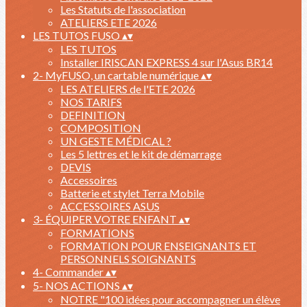
Les Statuts de l'association
ATELIERS ETE 2026
LES TUTOS FUSO
▴
▾
LES TUTOS
Installer IRISCAN EXPRESS 4 sur l'Asus BR14
2- MyFUSO, un cartable numérique
▴
▾
LES ATELIERS de l'ETE 2026
NOS TARIFS
DEFINITION
COMPOSITION
UN GESTE MÉDICAL ?
Les 5 lettres et le kit de démarrage
DEVIS
Accessoires
Batterie et stylet Terra Mobile
ACCESSOIRES ASUS
3- ÉQUIPER VOTRE ENFANT
▴
▾
FORMATIONS
FORMATION POUR ENSEIGNANTS ET
PERSONNELS SOIGNANTS
4- Commander
▴
▾
5- NOS ACTIONS
▴
▾
NOTRE "100 idées pour accompagner un élève