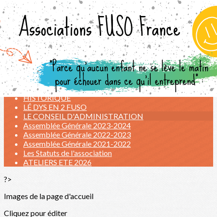
Exporter les lignes sélectionnées
Exporter toutes les colonnes
Exporter uniquement les colonnes affichées
Menu
<
>
L'ASSOCIATION FUSO
INFORMATIONS IMPORTANTES
HISTORIQUE
LÉ DYS EN 2 FUSO
LE CONSEIL D'ADMINISTRATION
Assemblée Générale 2023-2024
Assemblée Générale 2022-2023
Assemblée Générale 2021-2022
Les Statuts de l'association
ATELIERS ETE 2026
?>
Images de la page d'accueil
Cliquez pour éditer