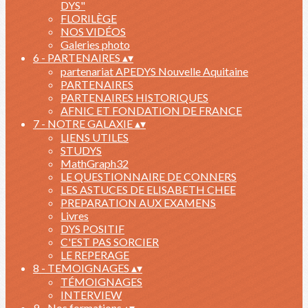
DYS"
FLORILÈGE
NOS VIDÉOS
Galeries photo
6 - PARTENAIRES
▴
▾
partenariat APEDYS Nouvelle Aquitaine
PARTENAIRES
PARTENAIRES HISTORIQUES
AFNIC ET FONDATION DE FRANCE
7 - NOTRE GALAXIE
▴
▾
LIENS UTILES
STUDYS
MathGraph32
LE QUESTIONNAIRE DE CONNERS
LES ASTUCES DE ELISABETH CHEE
PREPARATION AUX EXAMENS
Livres
DYS POSITIF
C'EST PAS SORCIER
LE REPERAGE
8 - TEMOIGNAGES
▴
▾
TÉMOIGNAGES
INTERVIEW
9 - Nos formations
▴
▾