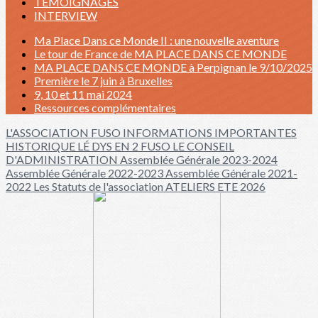
TÉMOIGNAGES
INTERVIEW
Ma Place Dans ce Monde II : une nouvelle aventure
Le tour de France de MA PLACE DANS CE MONDE
MA PLACE DANS CE MONDE à Perpignan le 9/10/2025
Première le 7 juin à Bruxelles
9, 10 et 11 mai 2024
Ressources complémentaires
L'ASSOCIATION FUSO
INFORMATIONS IMPORTANTES
HISTORIQUE
LÉ DYS EN 2 FUSO
LE CONSEIL
D'ADMINISTRATION
Assemblée Générale 2023-2024
Assemblée Générale 2022-2023
Assemblée Générale 2021-
2022
Les Statuts de l'association
ATELIERS ETE 2026