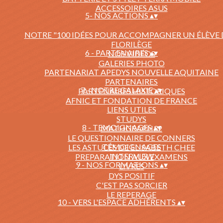
ACCESSOIRES ASUS
5- NOS ACTIONS
▴
▾
NOTRE "100 IDÉES POUR ACCOMPAGNER UN ÉLÈVE 
FLORILÈGE
6 - PARTENAIRES
▴
▾
NOS VIDÉOS
GALERIES PHOTO
PARTENARIAT APEDYS NOUVELLE AQUITAINE
PARTENAIRES
7 - NOTRE GALAXIE
▴
▾
PARTENAIRES HISTORIQUES
AFNIC ET FONDATION DE FRANCE
LIENS UTILES
STUDYS
8 - TEMOIGNAGES
▴
▾
MATHGRAPH32
LE QUESTIONNAIRE DE CONNERS
TÉMOIGNAGES
LES ASTUCES DE ELISABETH CHEE
INTERVIEW
PREPARATION AUX EXAMENS
9 - NOS FORMATIONS
▴
▾
LIVRES
DYS POSITIF
C'EST PAS SORCIER
LE REPERAGE
10 - VERS L'ESPACE ADHÉRENTS
▴
▾