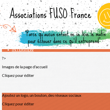
Exporter les lignes sélectionnées
Exporter toutes les colonnes
Exporter uniquement les colonnes affichées
Menu
<
>
TÉMOIGNAGES
INTERVIEW
?>
Images de la page d'accueil
Cliquez pour éditer
Ajoutez un logo, un bouton, des réseaux sociaux
Cliquez pour éditer