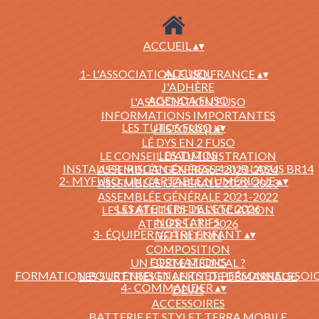
ACCUEIL
▴
▾
ACCUEIL
1- L'ASSOCIATION FUSO FRANCE
▴
▾
J'ADHÈRE
AGENDA FUSO
L'ASSOCIATION FUSO
INFORMATIONS IMPORTANTES
LES TUTOS FUSO
▴
▾
HISTORIQUE
LÉ DYS EN 2 FUSO
LES TUTOS
LE CONSEIL D'ADMINISTRATION
INSTALLER IRISCAN EXPRESS 4 SUR L'ASUS BR14
ASSEMBLÉE GÉNÉRALE 2023-2024
2- MYFUSO, UN CARTABLE NUMÉRIQUE
▴
▾
ASSEMBLÉE GÉNÉRALE 2022-2023
ASSEMBLÉE GÉNÉRALE 2021-2022
LES ATELIERS DE L'ETE 2026
LES STATUTS DE L'ASSOCIATION
NOS TARIFS
ATELIERS ETE 2026
3- ÉQUIPER VOTRE ENFANT
▴
▾
DEFINITION
COMPOSITION
FORMATIONS
UN GESTE MÉDICAL ?
FORMATION POUR ENSEIGNANTS ET PERSONNELS SO
LES 5 LETTRES ET LE KIT DE DÉMARRAGE
4- COMMANDER
▴
▾
DEVIS
ACCESSOIRES
BATTERIE ET STYLET TERRA MOBILE