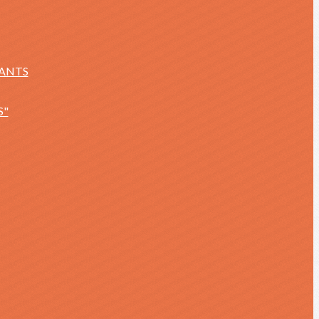
NANTS
S"