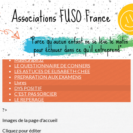
Exporter les lignes sélectionnées
Exporter toutes les colonnes
Exporter uniquement les colonnes affichées
Menu
<
>
LIENS UTILES
STUDYS
MathGraph32
LE QUESTIONNAIRE DE CONNERS
LES ASTUCES DE ELISABETH CHEE
PREPARATION AUX EXAMENS
Livres
DYS POSITIF
C'EST PAS SORCIER
LE REPERAGE
?>
Images de la page d'accueil
Cliquez pour éditer