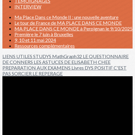
TÉMOIGNAGES
INTERVIEW
Ma Place Dans ce Monde II : une nouvelle aventure
Le tour de France de MA PLACE DANS CE MONDE
MA PLACE DANS CE MONDE à Perpignan le 9/10/2025
Première le 7 juin à Bruxelles
9, 10 et 11 mai 2024
Ressources complémentaires
LIENS UTILES
STUDYS
MathGraph32
LE QUESTIONNAIRE
DE CONNERS
LES ASTUCES DE ELISABETH CHEE
PREPARATION AUX EXAMENS
Livres
DYS POSITIF
C'EST
PAS SORCIER
LE REPERAGE