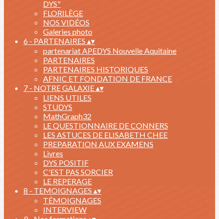
DYS"
FLORILÈGE
NOS VIDÉOS
Galeries photo
6 - PARTENAIRES
▴
▾
partenariat APEDYS Nouvelle Aquitaine
PARTENAIRES
PARTENAIRES HISTORIQUES
AFNIC ET FONDATION DE FRANCE
7 - NOTRE GALAXIE
▴
▾
LIENS UTILES
STUDYS
MathGraph32
LE QUESTIONNAIRE DE CONNERS
LES ASTUCES DE ELISABETH CHEE
PREPARATION AUX EXAMENS
Livres
DYS POSITIF
C'EST PAS SORCIER
LE REPERAGE
8 - TEMOIGNAGES
▴
▾
TÉMOIGNAGES
INTERVIEW
9 - Nos formations
▴
▾