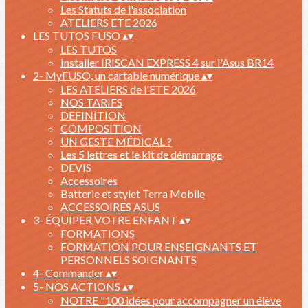
Les Statuts de l'association
ATELIERS ETE 2026
LES TUTOS FUSO
▴
▾
LES TUTOS
Installer IRISCAN EXPRESS 4 sur l'Asus BR14
2- MyFUSO, un cartable numérique
▴
▾
LES ATELIERS de l'ETE 2026
NOS TARIFS
DEFINITION
COMPOSITION
UN GESTE MÉDICAL ?
Les 5 lettres et le kit de démarrage
DEVIS
Accessoires
Batterie et stylet Terra Mobile
ACCESSOIRES ASUS
3- ÉQUIPER VOTRE ENFANT
▴
▾
FORMATIONS
FORMATION POUR ENSEIGNANTS ET
PERSONNELS SOIGNANTS
4- Commander
▴
▾
5- NOS ACTIONS
▴
▾
NOTRE "100 idées pour accompagner un élève