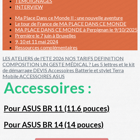
TÉMOIGNAGES
INTERVIEW
Ma Place Dans ce Monde II : une nouvelle aventure
Le tour de France de MA PLACE DANS CE MONDE
MA PLACE DANS CE MONDE à Perpignan le 9/10/2025
Première le 7 juin à Bruxelles
9, 10 et 11 mai 2024
Ressources complémentaires
LES ATELIERS de l'ETE 2026
NOS TARIFS
DEFINITION
COMPOSITION
UN GESTE MÉDICAL ?
Les 5 lettres et le kit
de démarrage
DEVIS
Accessoires
Batterie et stylet Terra
Mobile
ACCESSOIRES ASUS
Accessoires :
Pour ASUS BR 11 (11.6 pouces)
Pour ASUS BR 14 (14 pouces)