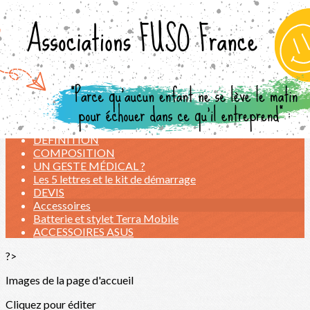
Exporter les lignes sélectionnées
Exporter toutes les colonnes
Exporter uniquement les colonnes affichées
Menu
<
>
LES ATELIERS de l'ETE 2026
NOS TARIFS
DEFINITION
COMPOSITION
UN GESTE MÉDICAL ?
Les 5 lettres et le kit de démarrage
DEVIS
Accessoires
Batterie et stylet Terra Mobile
ACCESSOIRES ASUS
?>
Images de la page d'accueil
Cliquez pour éditer