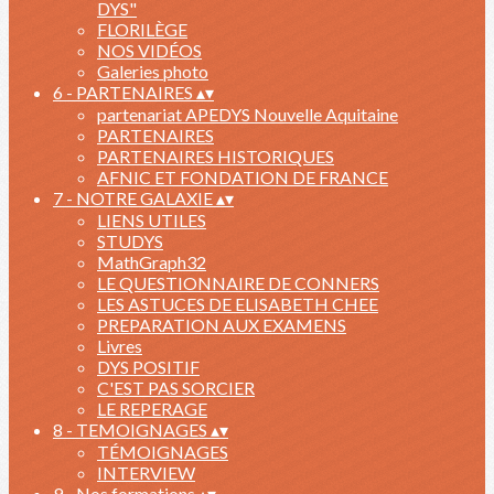
DYS"
FLORILÈGE
NOS VIDÉOS
Galeries photo
6 - PARTENAIRES
▴
▾
partenariat APEDYS Nouvelle Aquitaine
PARTENAIRES
PARTENAIRES HISTORIQUES
AFNIC ET FONDATION DE FRANCE
7 - NOTRE GALAXIE
▴
▾
LIENS UTILES
STUDYS
MathGraph32
LE QUESTIONNAIRE DE CONNERS
LES ASTUCES DE ELISABETH CHEE
PREPARATION AUX EXAMENS
Livres
DYS POSITIF
C'EST PAS SORCIER
LE REPERAGE
8 - TEMOIGNAGES
▴
▾
TÉMOIGNAGES
INTERVIEW
9 - Nos formations
▴
▾