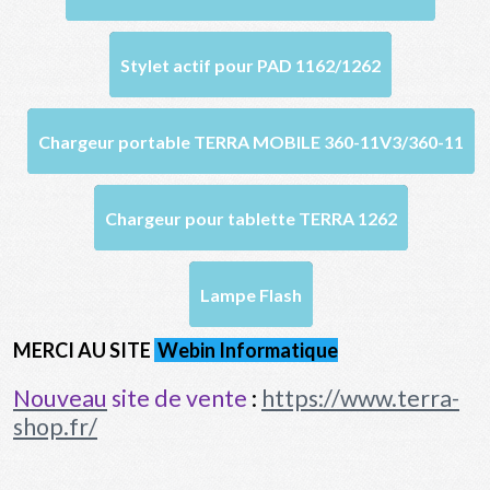
Stylet actif pour PAD 1162/1262
Chargeur portable TERRA MOBILE 360-11V3/360-11
Chargeur pour tablette TERRA 1262
Lampe Flash
MERCI AU SITE
Webin Informatique
Nouveau
site de vente
:
https://www.terra-
shop.fr/