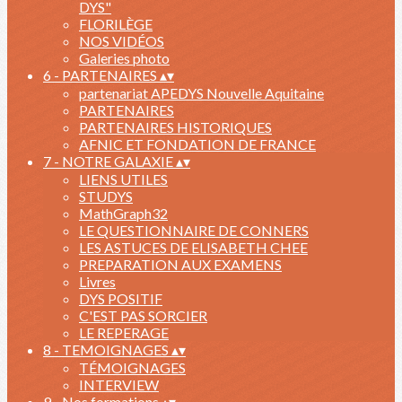
DYS"
FLORILÈGE
NOS VIDÉOS
Galeries photo
6 - PARTENAIRES
▴
▾
partenariat APEDYS Nouvelle Aquitaine
PARTENAIRES
PARTENAIRES HISTORIQUES
AFNIC ET FONDATION DE FRANCE
7 - NOTRE GALAXIE
▴
▾
LIENS UTILES
STUDYS
MathGraph32
LE QUESTIONNAIRE DE CONNERS
LES ASTUCES DE ELISABETH CHEE
PREPARATION AUX EXAMENS
Livres
DYS POSITIF
C'EST PAS SORCIER
LE REPERAGE
8 - TEMOIGNAGES
▴
▾
TÉMOIGNAGES
INTERVIEW
9 - Nos formations
▴
▾