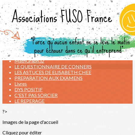
Exporter les lignes sélectionnées
Exporter toutes les colonnes
Exporter uniquement les colonnes affichées
Menu
<
>
LIENS UTILES
STUDYS
MathGraph32
LE QUESTIONNAIRE DE CONNERS
LES ASTUCES DE ELISABETH CHEE
PREPARATION AUX EXAMENS
Livres
DYS POSITIF
C'EST PAS SORCIER
LE REPERAGE
?>
Images de la page d'accueil
Cliquez pour éditer