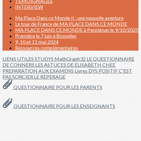
TÉMOIGNAGES
INTERVIEW
Ma Place Dans ce Monde II : une nouvelle aventure
Le tour de France de MA PLACE DANS CE MONDE
MA PLACE DANS CE MONDE à Perpignan le 9/10/2025
Première le 7 juin à Bruxelles
9, 10 et 11 mai 2024
Ressources complémentaires
LIENS UTILES
STUDYS
MathGraph32
LE QUESTIONNAIRE
DE CONNERS
LES ASTUCES DE ELISABETH CHEE
PREPARATION AUX EXAMENS
Livres
DYS POSITIF
C'EST
PAS SORCIER
LE REPERAGE
QUESTIONNAIRE POUR LES PARENTS
QUESTIONNAIRE POUR LES ENSEIGNANTS