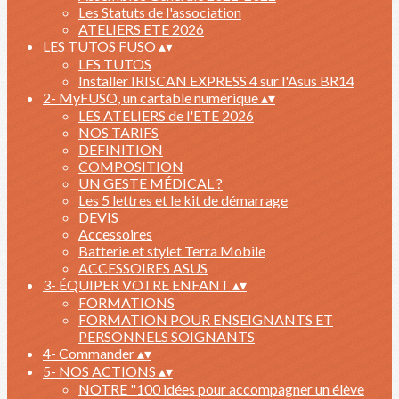
Les Statuts de l'association
ATELIERS ETE 2026
LES TUTOS FUSO
▴
▾
LES TUTOS
Installer IRISCAN EXPRESS 4 sur l'Asus BR14
2- MyFUSO, un cartable numérique
▴
▾
LES ATELIERS de l'ETE 2026
NOS TARIFS
DEFINITION
COMPOSITION
UN GESTE MÉDICAL ?
Les 5 lettres et le kit de démarrage
DEVIS
Accessoires
Batterie et stylet Terra Mobile
ACCESSOIRES ASUS
3- ÉQUIPER VOTRE ENFANT
▴
▾
FORMATIONS
FORMATION POUR ENSEIGNANTS ET
PERSONNELS SOIGNANTS
4- Commander
▴
▾
5- NOS ACTIONS
▴
▾
NOTRE "100 idées pour accompagner un élève