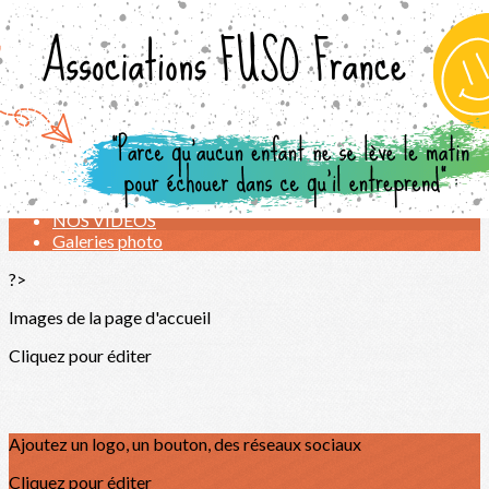
Exporter les lignes sélectionnées
Exporter toutes les colonnes
Exporter uniquement les colonnes affichées
Menu
<
>
NOTRE "100 idées pour accompagner un élève DYS"
FLORILÈGE
NOS VIDÉOS
Galeries photo
?>
Images de la page d'accueil
Cliquez pour éditer
Ajoutez un logo, un bouton, des réseaux sociaux
Cliquez pour éditer