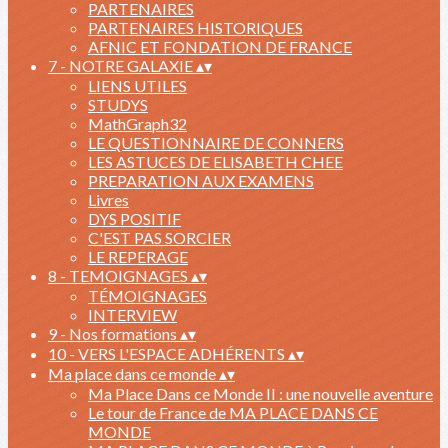
PARTENAIRES
PARTENAIRES HISTORIQUES
AFNIC ET FONDATION DE FRANCE
7 - NOTRE GALAXIE
▴
▾
LIENS UTILES
STUDYS
MathGraph32
LE QUESTIONNAIRE DE CONNERS
LES ASTUCES DE ELISABETH CHEE
PREPARATION AUX EXAMENS
Livres
DYS POSITIF
C'EST PAS SORCIER
LE REPERAGE
8 - TEMOIGNAGES
▴
▾
TÉMOIGNAGES
INTERVIEW
9 - Nos formations
▴
▾
10 - VERS L'ESPACE ADHÉRENTS
▴
▾
Ma place dans ce monde
▴
▾
Ma Place Dans ce Monde II : une nouvelle aventure
Le tour de France de MA PLACE DANS CE
MONDE