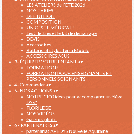
LES ATELIERS de l'ETE 2026
NOS TARIFS
DEFINITION
COMPOSITION
UN GESTE MÉDICAL ?
Les 5 lettres et le kit de démarrage
DEVIS
Accessoires
Batterie et stylet Terra Mobile
ACCESSOIRES ASUS
3- ÉQUIPER VOTRE ENFANT
▴
▾
FORMATIONS
FORMATION POUR ENSEIGNANTS ET
PERSONNELS SOIGNANTS
4- Commander
▴
▾
5- NOS ACTIONS
▴
▾
NOTRE "100 idées pour accompagner un élève
DYS"
FLORILÈGE
NOS VIDÉOS
Galeries photo
6 - PARTENAIRES
▴
▾
partenariat APEDYS Nouvelle Aquitaine