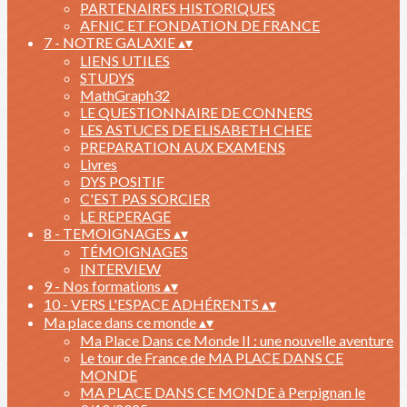
PARTENAIRES HISTORIQUES
AFNIC ET FONDATION DE FRANCE
7 - NOTRE GALAXIE
▴
▾
LIENS UTILES
STUDYS
MathGraph32
LE QUESTIONNAIRE DE CONNERS
LES ASTUCES DE ELISABETH CHEE
PREPARATION AUX EXAMENS
Livres
DYS POSITIF
C'EST PAS SORCIER
LE REPERAGE
8 - TEMOIGNAGES
▴
▾
TÉMOIGNAGES
INTERVIEW
9 - Nos formations
▴
▾
10 - VERS L'ESPACE ADHÉRENTS
▴
▾
Ma place dans ce monde
▴
▾
Ma Place Dans ce Monde II : une nouvelle aventure
Le tour de France de MA PLACE DANS CE
MONDE
MA PLACE DANS CE MONDE à Perpignan le