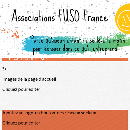
Exporter les lignes sélectionnées
Exporter toutes les colonnes
Exporter uniquement les colonnes affichées
Menu
<
>
ACCUEIL
J'adhère
AGENDA FUSO
?>
Images de la page d'accueil
Cliquez pour éditer
Ajoutez un logo, un bouton, des réseaux sociaux
Cliquez pour éditer